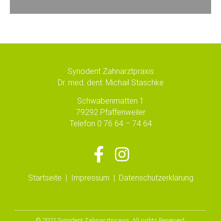
Synodent Zahnarztpraxis
D
r. med. dent. Michail Staschke
Schwabenmatten 1
79292 Pfaffenweiler
Telefon
0 76 64 – 74 64
Startseite
|
Impressum
|
Datenschutzerklärung
© 2021 Synodent Zahnarztpraxis, All rights Reserved.