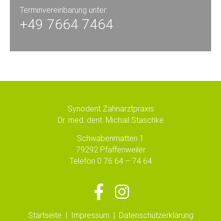
Terminvereinbarung unter:
+49 7664 7464
Synodent Zahnarztpraxis
D
r. med. dent. Michail Staschke
Schwabenmatten 1
79292 Pfaffenweiler
Telefon
0 76 64 – 74 64
Startseite
|
Impressum
|
Datenschutzerklärung